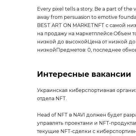
Every pixel tells a story.​ Be a part of t
away from persuasion to emotive foundat
BEST ART ON MARKETNFT с самой низк
на продажу на маркетплейсе.Объем т
низкой до высокойЦена от низкой до
низкойПредметов: 0, последнее обнов
Интересные вакансии
Украинская киберспортивная организ
отдела NFT.
Head of NFT в NAVI должен будет разра
управлять проектами и NFT-продуктам
текущие NFT-сделки с киберспорти