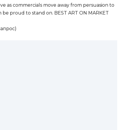
hrive as commercials move away from persuasion to
an be proud to stand on.​ BEST ART ON MARKET
запрос)