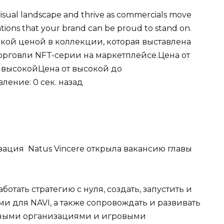
he visual landscape and thrive as commercials move
ions that your brand can be proud to stand on.
ой ценой в коллекции, которая выставлена
орговли NFT-серии на маркетплейсе.Цена от
 высокойЦена от высокой до
ление: 0 сек. назад
ация Natus Vincere открыла вакансию главы
ботать стратегию с нуля, создать, запустить и
и для NAVI, а также сопровождать и развивать
вными организациями и игровыми