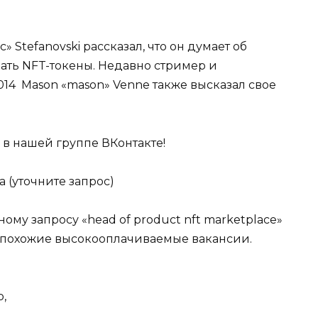
 Stefanovski рассказал, что он думает об
ть NFT-токены. Недавно стример и
014 Mason «mason» Venne также высказал свое
и в нашей группе ВКонтакте!
а (уточните запрос)
му запросу «head of product nft marketplace»
ть похожие высокооплачиваемые вакансии.
,