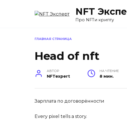
Перейти
NFT Экспе
к
содержанию
Про NFTи крипту
ГЛАВНАЯ СТРАНИЦА
Head of nft
АВТОР
НА ЧТЕНИЕ
NFTexpert
8 мин.
Зарплата по договорённости
Every pixel tells a story.​