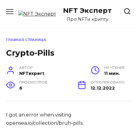
Перейти
NFT Эксперт
к
содержанию
Про NFTи крипту
ГЛАВНАЯ СТРАНИЦА
Crypto-Pills
АВТОР
НА ЧТЕНИЕ
NFTexpert
11 мин.
ПРОСМОТРОВ
ОПУБЛИКОВАНО
6
12.12.2022
I got an error when visiting
opensea.io/collection/bruh-pills.