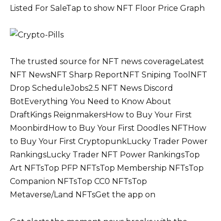
Listed For SaleTap to show NFT Floor Price Graph
The trusted source for NFT news coverageLatest
NFT NewsNFT Sharp ReportNFT Sniping ToolNFT
Drop ScheduleJobs2.5 NFT News Discord
BotEverything You Need to Know About
DraftKings ReignmakersHow to Buy Your First
MoonbirdHow to Buy Your First Doodles NFTHow
to Buy Your First CryptopunkLucky Trader Power
RankingsLucky Trader NFT Power RankingsTop
Art NFTsTop PFP NFTsTop Membership NFTsTop
Companion NFTsTop CC0 NFTsTop
Metaverse/Land NFTsGet the app on