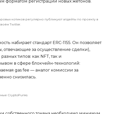
ым форматом регистрации новых жетонов.
фровых котиков регулярно публикуют апдейты по проекту в
своём
Twitter
.
сть набирает стандарт ERC-1155. Он позволяет
ы, отвечающие за осуществление сделки),
азных типов: как NFT, так и
рывом в сфере блокчейн-технологий:
ваемая gas fee — аналог комиссии за
енно снизилась.
амые CryptoPunks
и собственного токена необходимо минимум