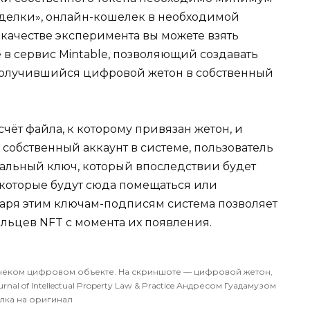
сделки», онлайн-кошелек в необходимой
 качестве эксперимента вы можете взять
 в сервис Mintable, позволяющий создавать
 получившийся цифровой жетон в собственный
чёт файла, к которому привязан жетон, и
собственный аккаунт в системе, пользователь
альный ключ, который впоследствии будет
, которые будут сюда помещаться или
даря этим ключам-подписям система позволяет
льцев NFT с момента их появления.
о неком цифровом объекте. На скриншоте — цифровой жетон,
l of Intellectual Property Law & Practice Андресом Гуадамузом
лка на оригинал