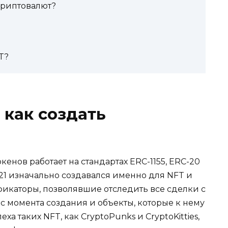
криптовалют?
T?
 как создать
н
нов работает на стандартах ERC-1155, ERC-20
21 изначально создавался именно для NFT и
икаторы, позволявшие отследить все сделки с
 с момента создания и объекты, которые к нему
а таких NFT, как CryptoPunks и CryptoKitties,