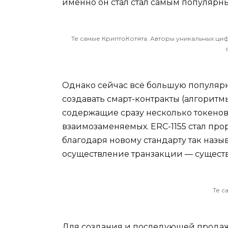
именно он стал стал самым популярн
Те самые КриптоКотята. Авторы уникальных ци
Однако сейчас всё большую популярно
создавать смарт-контракты (алгоритм
содержащие сразу несколько токенов р
взаимозаменяемых. ERC-1155 стал про
благодаря новому стандарту так назы
осуществление транзакции — существ
Те с
Для создания и последующей продаж