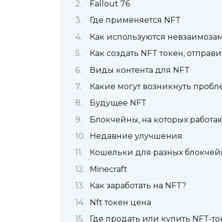
Fallout 76
Где применяется NFT
Как используются невзаимоза
Как создать NFT токен, отправи
Виды контента для NFT
Какие могут возникнуть проб
Будущее NFT
Блокчейны, на которых работа
Недавние улучшения
Кошельки для разных блокчейн
Minecraft
Как заработать на NFT?
Nft токен цена
Где продать или купить NFT-т