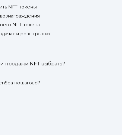
ить NFT-токены
 вознаграждения
воего NFT-токена
аздачах и розыгрышах
 и продажи NFT выбрать?
penSea пошагово?