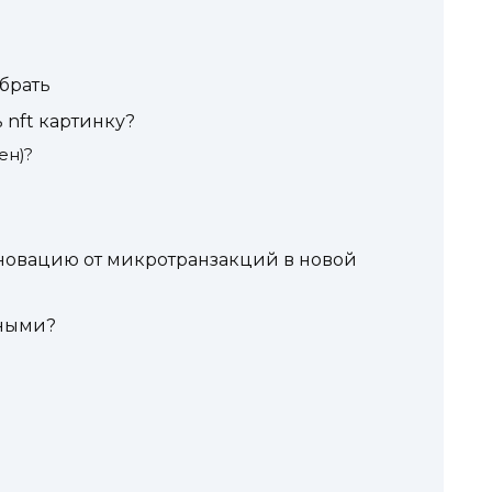
брать
ь nft картинку?
ен)?
новацию от микротранзакций в новой
нными?