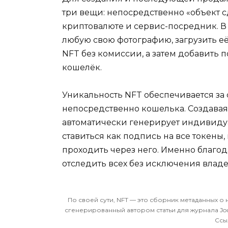
три вещи: непосредственно «объект 
криптовалюте и сервис-посредник. В
любую свою фотографию, загрузить её
NFT без комиссии, а затем добавить
кошелёк.
Уникальность NFT обеспечивается за с
непосредственно кошелька. Создавая 
автоматически генерирует индивиду
ставиться как подпись на все токены
проходить через него. Именно благо
отследить всех без исключения владе
По своей сути, NFT — это сборник метаданных 
сгенерированный автором статьи для журнала Journa
Ссы