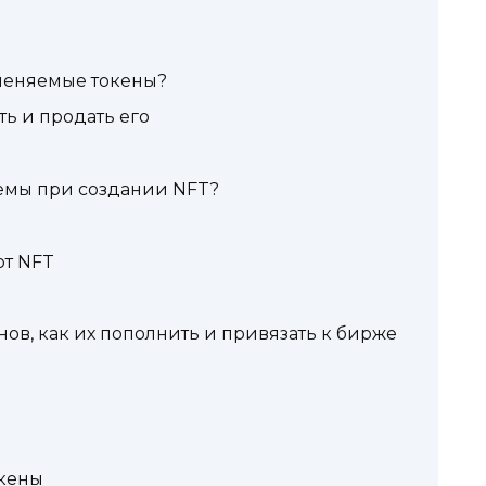
меняемые токены?
ть и продать его
лемы при создании NFT?
ют NFT
ов, как их пополнить и привязать к бирже
окены