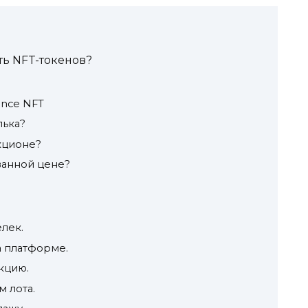
ть NFT-токенов?
nce NFT
лька?
укционе?
ванной цене?
лек.
а платформе.
кцию.
м лота.