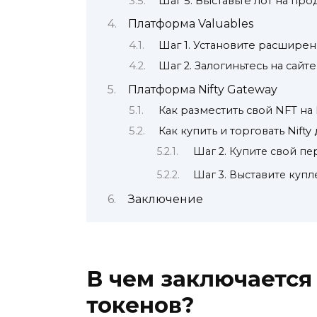
Шаг 5. Выставьте лот на про
Платформа Valuables
Шаг 1. Установите расширен
Шаг 2. Залогиньтесь на сайте
Платформа Nifty Gateway
Как разместить свой NFT на 
Как купить и торговать Nift
Шаг 2. Купите свой пер
Шаг 3. Выставите купл
Заключение
В чем заключается
токенов?