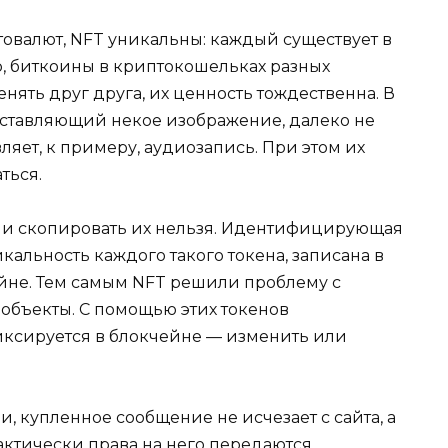
товалют, NFT уникальны: каждый существует в
, биткоины в криптокошельках разных
нять друг друга, их ценность тождественна. В
едставляющий некое изображение, далеко не
ляет, к примеру, аудиозапись. При этом их
ться.
ы и скопировать их нельзя. Идентифицирующая
кальность каждого такого токена, записана в
ейне. Тем самым NFT решили проблему с
объекты. С помощью этих токенов
иксируется в блокчейне — изменить или
и, купленное сообщение не исчезает с сайта, а
актически права на него передаются