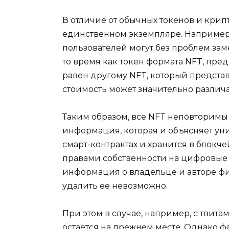
В отличие от обычных токенов и крип
единственном экземпляре. Например
пользователей могут без проблем заме
то время как токен формата NFT, пр
равен другому NFT, который представ
стоимость может значительно различа
Таким образом, все NFT неповторим
информация, которая и объясняет уни
смарт-контрактах и хранится в блокч
правами собственности на цифровые 
информация о владельце и авторе ф
удалить ее невозможно.
При этом в случае, например, с твитам
остается на прежнем месте. Однако ф