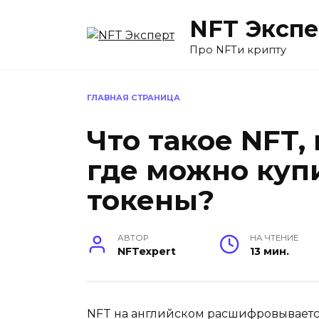
Перейти
NFT Экспе
к
содержанию
Про NFTи крипту
ГЛАВНАЯ СТРАНИЦА
Что такое NFT,
где можно куп
токены?
АВТОР
НА ЧТЕНИЕ
NFTexpert
13 мин.
NFT на английском расшифровывается к