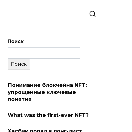
Поиск
Поиск
Понимание блокчейна NFT:
упрощенные ключевые
понятия
What was the first-ever NFT?
Хасбик попал в лонг-лист